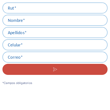
Rut*
Nombre*
Apellidos*
Celular*
Correo*
*Campos obligatorios