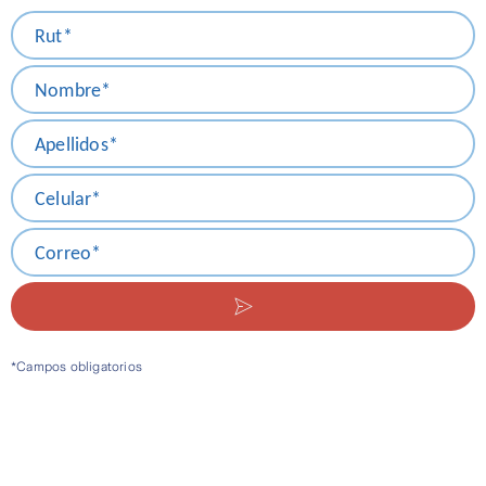
Rut*
Nombre*
Apellidos*
Celular*
Correo*
*Campos obligatorios