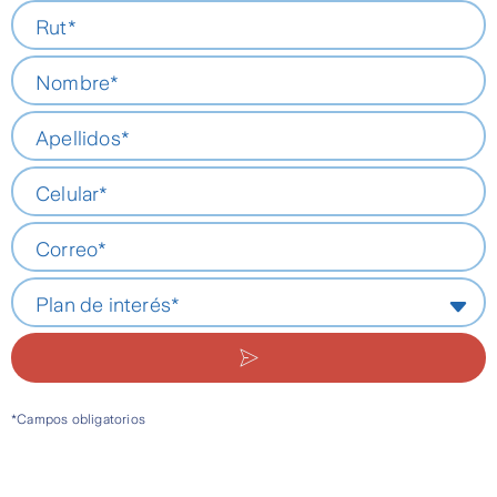
Rut*
Nombre*
Apellidos*
Celular*
Correo*
Plan de interés*
*Campos obligatorios