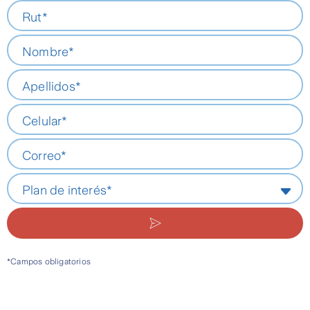
Rut*
Nombre*
Apellidos*
Celular*
Correo*
Plan de interés*
*Campos obligatorios