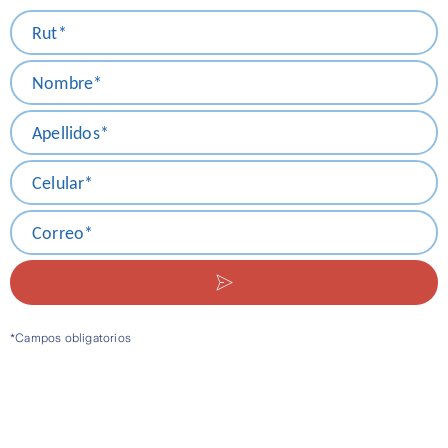
Rut*
Nombre*
Apellidos*
Celular*
Correo*
*Campos obligatorios